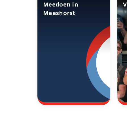
Meedoen in
V
Maashorst