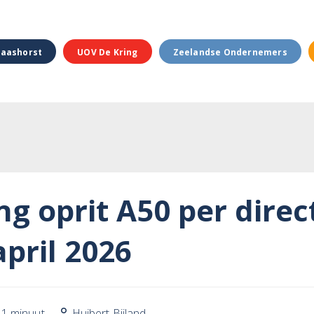
aashorst
UOV De Kring
Zeelandse Ondernemers
ng oprit A50 per direc
april 2026
1 minuut
Huibert Bijland