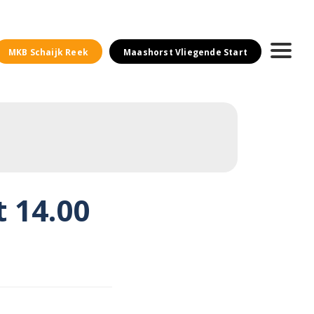
MKB Schaijk Reek
Maashorst Vliegende Start
t 14.00