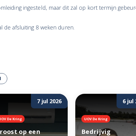
mleiding ingesteld, maar dit zal op kort termijn gebeur
l de afsluiting 8 weken duren.
l
7 jul 2026
6 jul
UOV De Kring
UOV De Kring
roost op een
Bedrijvig