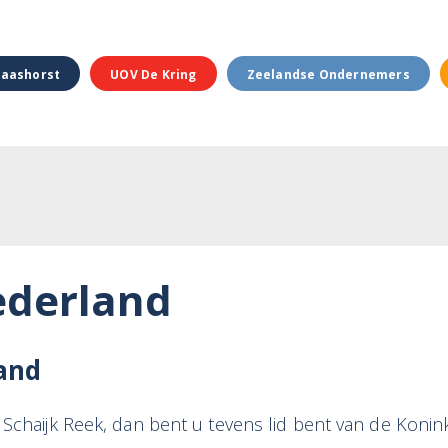
aashorst
UOV De Kring
Zeelandse Ondernemers
derland
and
Schaijk Reek, dan bent u tevens lid bent van de Konink