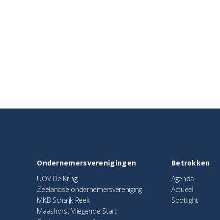
Ondernemersverenigingen
Betrokken
UOV De Kring
Agenda
Zeelandse ondernemersvereniging
Actueel
MKB Schaijk Reek
Spotlight
Maashorst Vliegende Start