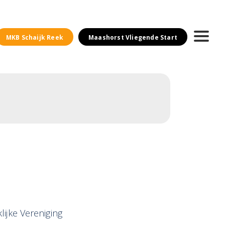
MKB Schaijk Reek
Maashorst Vliegende Start
lijke Vereniging