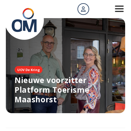
UOV De Kring
Nieuwe voorzitter
Platform Toerisme
Maashorst