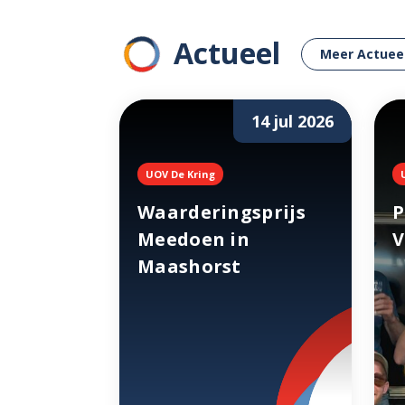
Actueel
Meer Actuee
14 jul 2026
UOV De Kring
Waarderingsprijs
P
Meedoen in
V
Maashorst