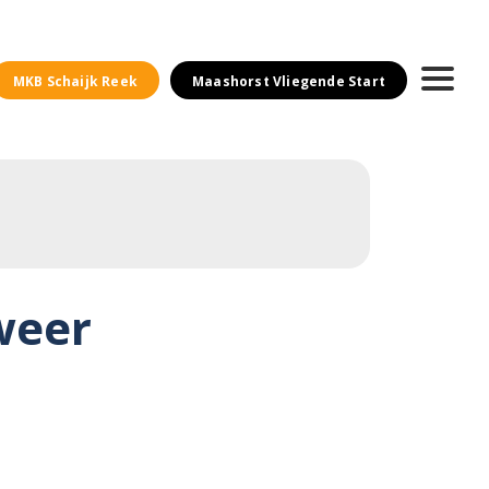
MKB Schaijk Reek
Maashorst Vliegende Start
weer