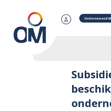
Ondernemend M
Subsidi
beschik
ondern