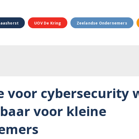
aashorst
UOV De Kring
Zeelandse Ondernemers
e voor cybersecurity 
baar voor kleine
emers