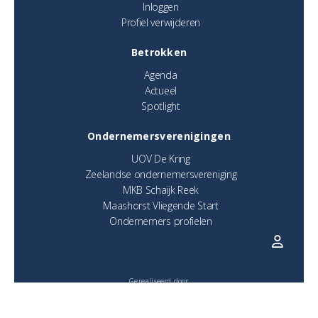
Inloggen
Profiel verwijderen
Betrokken
Agenda
Actueel
Spotlight
Ondernemersverenigingen
UOV De Kring
Zeelandse ondernemersvereniging
MKB Schaijk Reek
Maashorst Vliegende Start
Ondernemers profielen
Gerealiseerd door
IkCommuniceer | Creatief Bureau. Websites en Marketing.