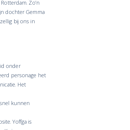
n Rotterdam. Zo’n
mijn dochter Gemma
llig bij ons in
eid onder
meerd personage het
nicatie. Het
 snel kunnen
te. Yoffga is