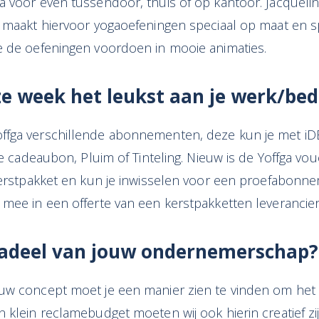
 voor even tussendoor, thuis of op kantoor. Jacquelin
) maakt hiervoor yogaoefeningen speciaal op maat en s
e de oefeningen voordoen in mooie animaties.
e week het leukst aan je
werk/bedr
fga verschillende abonnementen, deze kun je met iDE
je cadeaubon, Pluim of Tinteling. Nieuw is de Yoffga vouch
 kerstpakket en kun je inwisselen voor een proefabonn
mee in een offerte van een kerstpakketten leverancier 
adeel van
jouw
ondernemerschap?
uw concept moet je een manier zien te vinden om het
 klein reclamebudget moeten wij ook hierin creatief zij