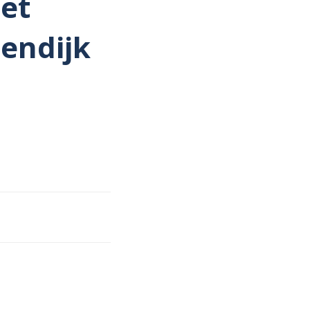
et
endijk