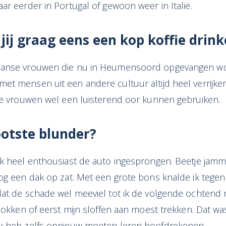
ar eerder in Portugal of gewoon weer in Italië.
jij graag eens een kop
koffie drin
aanse vrouwen die nu in Heumensoord opgevangen wo
et mensen uit een andere cultuur altijd heel verrijk
eze vrouwen wel een luisterend oor kunnen gebruiken.
ootste blunder?
ik heel enthousiast de auto ingesprongen. Beetje jamm
nog een dak op zat. Met een grote bons knalde ik tege
dat de schade wel meeviel tot ik de volgende ochtend 
 sokken of eerst mijn sloffen aan moest trekken. Dat w
k heb zelfs opnieuw moeten leren hoofdrekenen.