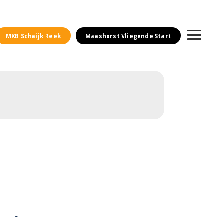
MKB Schaijk Reek
Maashorst Vliegende Start