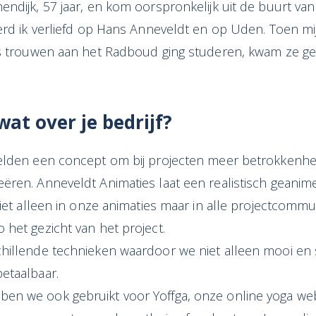
ndijk, 57 jaar, en kom oorspronkelijk uit de buurt va
werd ik verliefd op Hans Anneveldt en op Uden. Toen 
s trouwen aan het Radboud ging studeren, kwam ze geze
wat over je bedrijf?
elden een concept om bij projecten meer betrokkenh
ëren. Anneveldt Animaties laat een realistisch geani
Niet alleen in onze animaties maar in alle projectcommu
het gezicht van het project.
hillende technieken waardoor we niet alleen mooi en
etaalbaar.
n we ook gebruikt voor Yoffga, onze online yoga websi