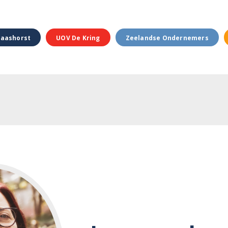
aashorst
UOV De Kring
Zeelandse Ondernemers