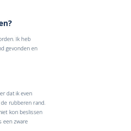
ken
?
rden. Ik heb
end gevonden en
er dat ik even
n de rubberen rand.
niet kon beslissen
as een zware