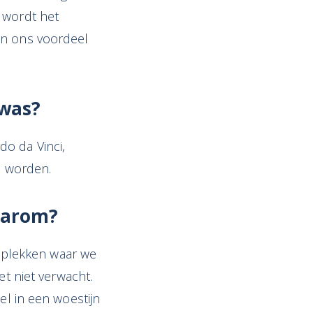
 wordt het
in ons voordeel
 was?
do da Vinci,
8 worden.
aarom?
de plekken waar we
et niet verwacht.
el in een woestijn