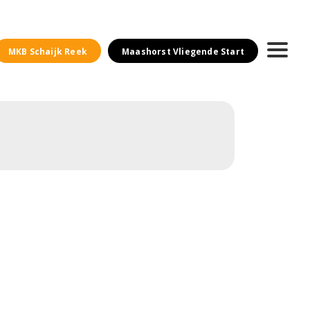
MKB Schaijk Reek
Maashorst Vliegende Start