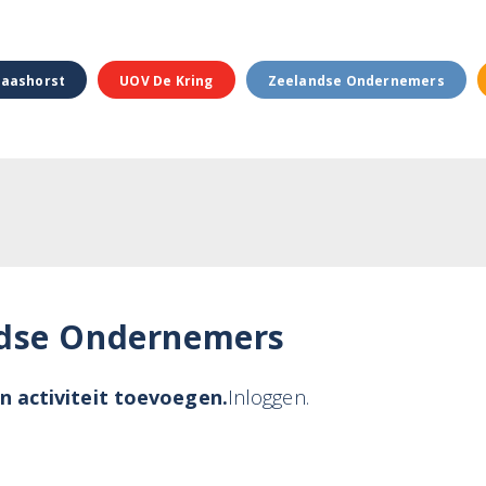
aashorst
UOV De Kring
Zeelandse Ondernemers
dse Ondernemers
n activiteit toevoegen.
Inloggen.