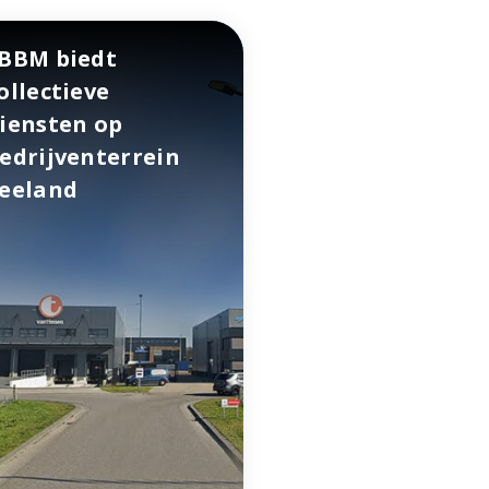
BBM biedt
ollectieve
iensten op
edrijventerrein
eeland