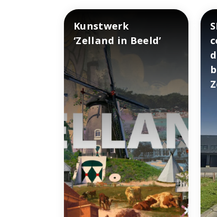
Kunstwerk
S
‘Zelland in Beeld’
c
d
b
Z